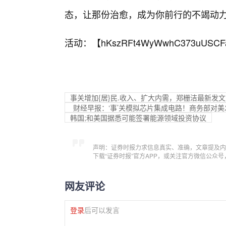
态，让那份治愈，成为你前行的不竭动
活动：【
hKszRFt4WyWwhC373uUSCF
事关增加{居}民.收入、扩大内需，郑栅洁最新发
财经早报：‘事’关模拟芯片集成电路！商务部对
韩国;和美国据悉可能签署能源领域投资协议
声明：证券时报力求信息真实、准确，文章提及内
下载“证券时报”官方APP，或关注官方微信公众
网友评论
登录
后可以发言