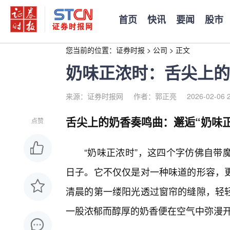
首页
快讯
要闻
股市
您当前的位置：
证券时报
>
公司
>
正文
奶味正浓时：舌尖上的
来源：证券时报网
作者：郭正亮
2026-02-06 
舌尖上的奶香奏鸣曲：邂逅“奶味
点赞
“奶味正浓时”，这四个字仿佛自带
日子。它不仅仅是对一种味道的形容，
清晨的第一缕阳光透过窗帘的缝隙，轻
一股浓郁而醇厚的奶香便在空气中弥漫开